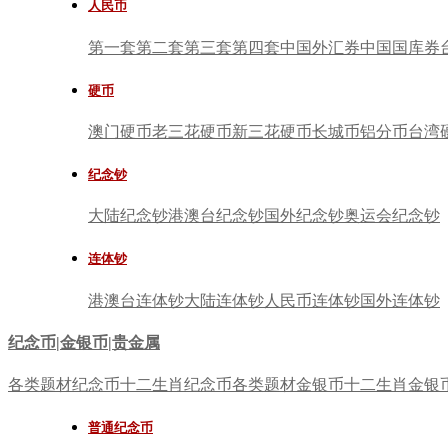
人民币
第一套
第二套
第三套
第四套
中国外汇券
中国国库券
硬币
澳门硬币
老三花硬币
新三花硬币
长城币
铝分币
台湾
纪念钞
大陆纪念钞
港澳台纪念钞
国外纪念钞
奥运会纪念钞
连体钞
港澳台连体钞
大陆连体钞
人民币连体钞
国外连体钞
纪念币|金银币|贵金属
各类题材纪念币
十二生肖纪念币
各类题材金银币
十二生肖金银
普通纪念币