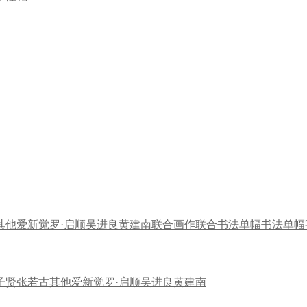
其他
爱新觉罗·启顺
吴进良
黄建南
联合画作
联合书法
单幅书法
单幅
子贤
张若古
其他
爱新觉罗·启顺
吴进良
黄建南