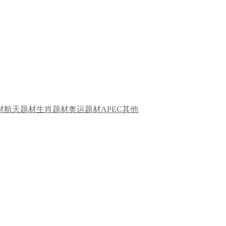
材
航天题材
生肖题材
奥运题材
APEC
其他