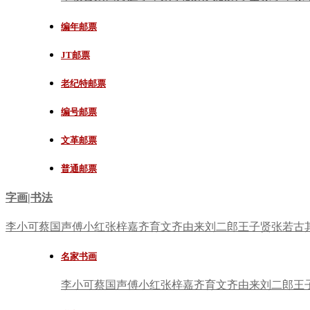
编年邮票
JT邮票
老纪特邮票
编号邮票
文革邮票
普通邮票
字画|书法
李小可
蔡国声
傅小红
张梓嘉
齐育文
齐由来
刘二郎
王子贤
张若古
名家书画
李小可
蔡国声
傅小红
张梓嘉
齐育文
齐由来
刘二郎
王