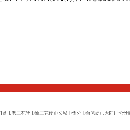
门硬币
老三花硬币
新三花硬币
长城币
铝分币
台湾硬币
大陆纪念钞