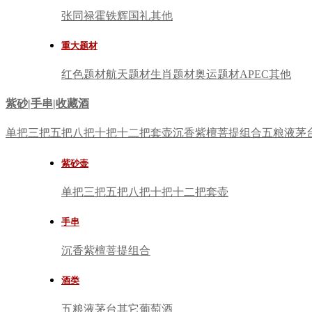
张同禄
霍铁辉
国礼
其他
重大题材
红色题材
航天题材
生肖题材
奥运题材
APEC
其他
紫砂|手串|收藏酒
单把
三把
五把
八把
十把
十二把
套壶
沉香
紫檀
菩提
组合
五粮液
茅
紫砂壶
单把
三把
五把
八把
十把
十二把
套壶
手串
沉香
紫檀
菩提
组合
酒类
五粮液
茅台
其它
葡萄酒