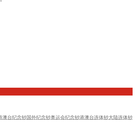
港澳台纪念钞
国外纪念钞
奥运会纪念钞
港澳台连体钞
大陆连体钞