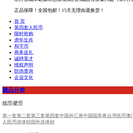
正品保障！全国包邮！15天无理由退换货！
首 页
第四套人民币
限时抢购
虎年生肖
和字币
商务送礼
诚聘英才
维权声明
防伪查询
企业文化
藏品分类
纸币|硬币
第一套
第二套
第三套
第四套
中国外汇券
中国国库券
台湾纸币
澳
人民币连体钞
国外连体钞