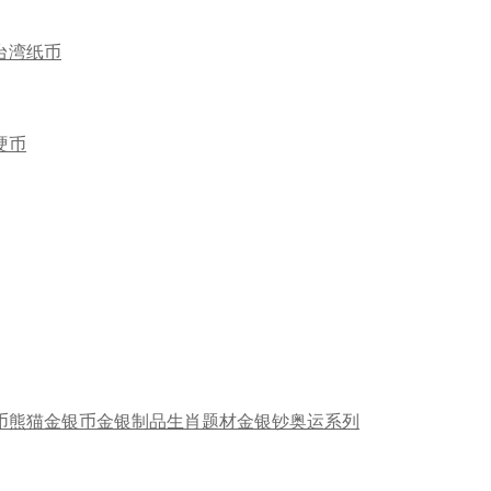
台湾纸币
硬币
币
熊猫金银币
金银制品
生肖题材
金银钞
奥运系列