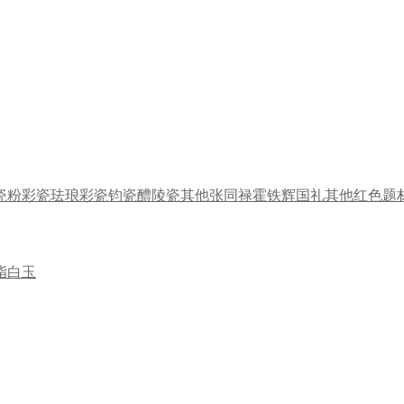
瓷
粉彩瓷
珐琅彩瓷
钧瓷
醴陵瓷
其他
张同禄
霍铁辉
国礼
其他
红色题
脂白玉