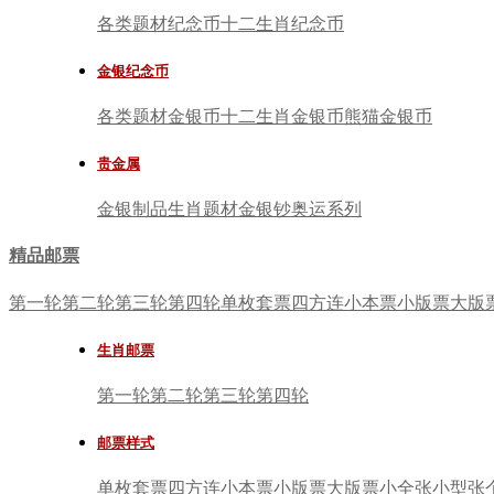
各类题材纪念币
十二生肖纪念币
金银纪念币
各类题材金银币
十二生肖金银币
熊猫金银币
贵金属
金银制品
生肖题材
金银钞
奥运系列
精品邮票
第一轮
第二轮
第三轮
第四轮
单枚套票
四方连
小本票
小版票
大版
生肖邮票
第一轮
第二轮
第三轮
第四轮
邮票样式
单枚套票
四方连
小本票
小版票
大版票
小全张
小型张