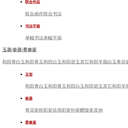
联合作品
联合画作
联合书法
书法字画
单幅书法
单幅字画
玉器|瓷器|景泰蓝
和田青白玉
和田青玉
和田白玉
和田碧玉
其它
和田羊脂白玉
青花
玉玺
和田青白玉
和田青玉
和田白玉
和田碧玉
其它
和田羊
瓷器
青花瓷
粉彩瓷
珐琅彩瓷
钧瓷
醴陵瓷
其他
景泰蓝