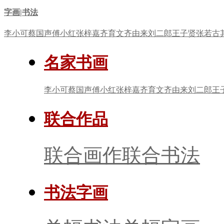
字画|书法
李小可
蔡国声
傅小红
张梓嘉
齐育文
齐由来
刘二郎
王子贤
张若古
名家书画
李小可
蔡国声
傅小红
张梓嘉
齐育文
齐由来
刘二郎
王
联合作品
联合画作
联合书法
书法字画