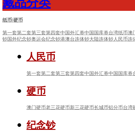
藏品分类
纸币|硬币
第一套
第二套
第三套
第四套
中国外汇券
中国国库券
台湾纸币
澳
钞
国外纪念钞
奥运会纪念钞
港澳台连体钞
大陆连体钞
人民币连
人民币
第一套
第二套
第三套
第四套
中国外汇券
中国国库券
硬币
澳门硬币
老三花硬币
新三花硬币
长城币
铝分币
台湾
纪念钞