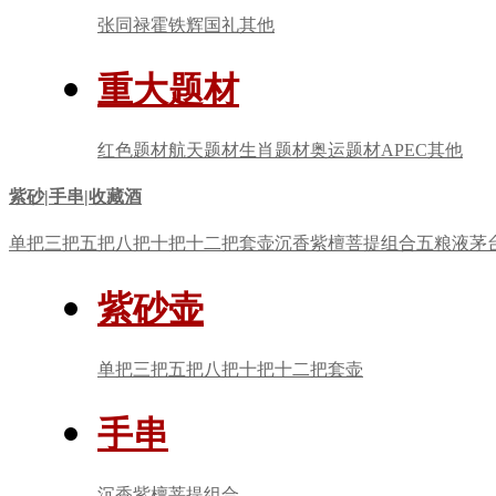
张同禄
霍铁辉
国礼
其他
重大题材
红色题材
航天题材
生肖题材
奥运题材
APEC
其他
紫砂|手串|收藏酒
单把
三把
五把
八把
十把
十二把
套壶
沉香
紫檀
菩提
组合
五粮液
茅
紫砂壶
单把
三把
五把
八把
十把
十二把
套壶
手串
沉香
紫檀
菩提
组合