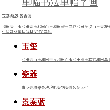
单幅书法
单幅字画
玉器|瓷器|景泰蓝
和田青白玉
和田青玉
和田白玉
和田碧玉
其它
和田羊脂白玉
青花
生肖题材
奥运题材
APEC
其他
玉玺
和田青白玉
和田青玉
和田白玉
和田碧玉
其它
和田羊
瓷器
青花瓷
粉彩瓷
珐琅彩瓷
钧瓷
醴陵瓷
其他
景泰蓝