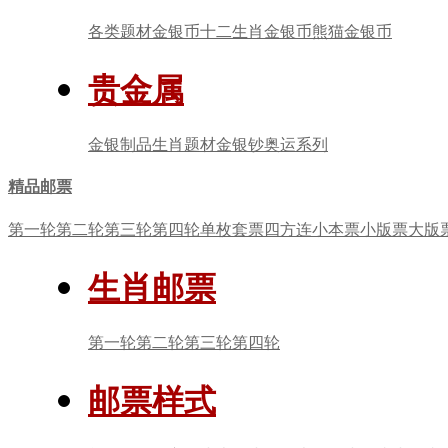
各类题材金银币
十二生肖金银币
熊猫金银币
贵金属
金银制品
生肖题材
金银钞
奥运系列
精品邮票
第一轮
第二轮
第三轮
第四轮
单枚套票
四方连
小本票
小版票
大版
生肖邮票
第一轮
第二轮
第三轮
第四轮
邮票样式