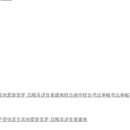
其他
爱新觉罗·启顺
吴进良
黄建南
联合画作
联合书法
单幅书法
单幅
子贤
张若古
其他
爱新觉罗·启顺
吴进良
黄建南