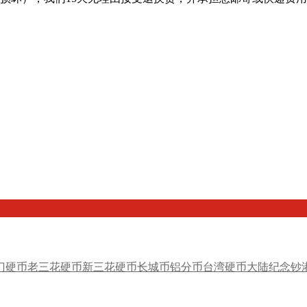
门硬币
老三花硬币
新三花硬币
长城币
铝分币
台湾硬币
大陆纪念钞