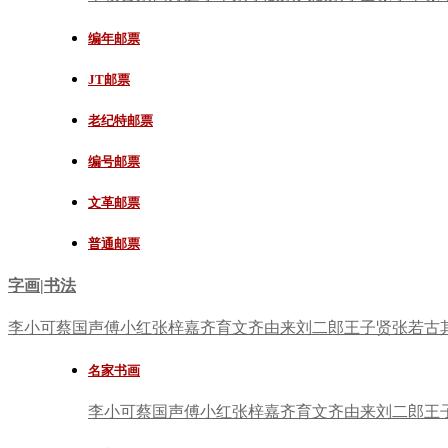
编年邮票
JT邮票
老纪特邮票
编号邮票
文革邮票
普通邮票
字画|书法
李小可
蔡国声
傅小红
张梓嘉
齐育文
齐由来
刘二郎
王子贤
张若古
名家书画
李小可
蔡国声
傅小红
张梓嘉
齐育文
齐由来
刘二郎
王