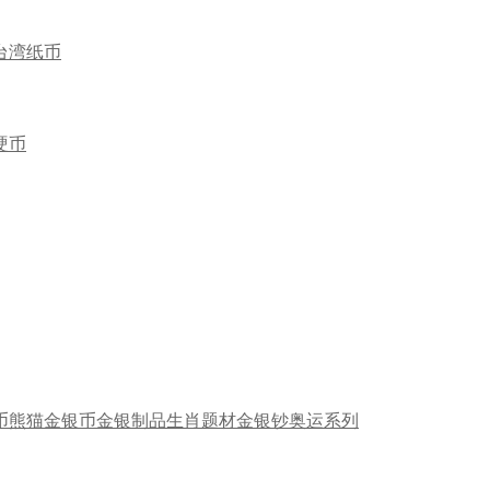
台湾纸币
硬币
币
熊猫金银币
金银制品
生肖题材
金银钞
奥运系列