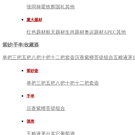
张同禄
霍铁辉
国礼
其他
重大题材
红色题材
航天题材
生肖题材
奥运题材
APEC
其他
紫砂|手串|收藏酒
单把
三把
五把
八把
十把
十二把
套壶
沉香
紫檀
菩提
组合
五粮液
茅
紫砂壶
单把
三把
五把
八把
十把
十二把
套壶
手串
沉香
紫檀
菩提
组合
酒类
五粮液
茅台
其它
葡萄酒