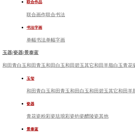
联合作品
联合画作
联合书法
书法字画
单幅书法
单幅字画
玉器|瓷器|景泰蓝
和田青白玉
和田青玉
和田白玉
和田碧玉
其它
和田羊脂白玉
青花
玉玺
和田青白玉
和田青玉
和田白玉
和田碧玉
其它
和田羊
瓷器
青花瓷
粉彩瓷
珐琅彩瓷
钧瓷
醴陵瓷
其他
景泰蓝