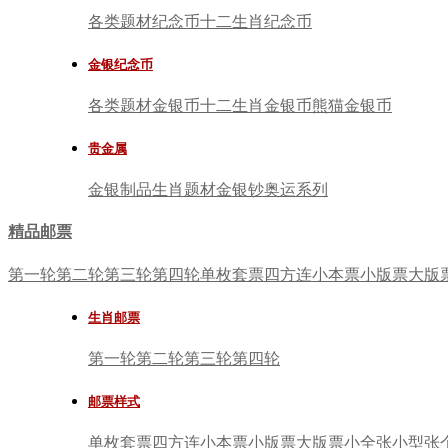
各类题材纪念币
十二生肖纪念币
金银纪念币
各类题材金银币
十二生肖金银币
熊猫金银币
贵金属
金银制品
生肖题材
金银钞
奥运系列
精品邮票
第一轮
第二轮
第三轮
第四轮
单枚套票
四方连
小本票
小版票
大版
生肖邮票
第一轮
第二轮
第三轮
第四轮
邮票样式
单枚套票
四方连
小本票
小版票
大版票
小全张
小型张