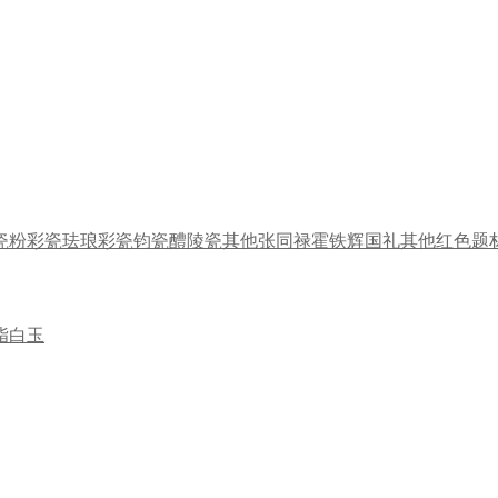
瓷
粉彩瓷
珐琅彩瓷
钧瓷
醴陵瓷
其他
张同禄
霍铁辉
国礼
其他
红色题
脂白玉