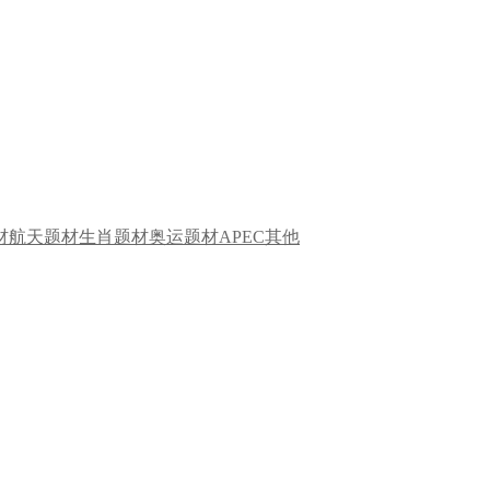
材
航天题材
生肖题材
奥运题材
APEC
其他