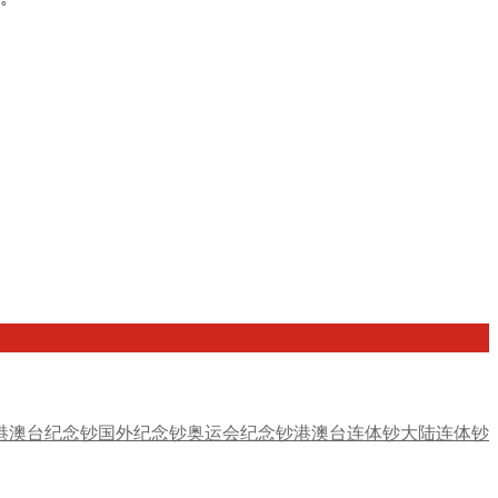
港澳台纪念钞
国外纪念钞
奥运会纪念钞
港澳台连体钞
大陆连体钞