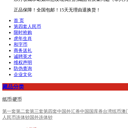
正品保障！全国包邮！15天无理由退换货！
首 页
第四套人民币
限时抢购
虎年生肖
和字币
商务送礼
诚聘英才
维权声明
防伪查询
企业文化
藏品分类
纸币|硬币
第一套
第二套
第三套
第四套
中国外汇券
中国国库券
台湾纸币
澳
人民币连体钞
国外连体钞