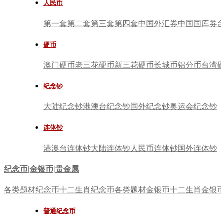
人民币
第一套
第二套
第三套
第四套
中国外汇券
中国国库券
硬币
澳门硬币
老三花硬币
新三花硬币
长城币
铝分币
台湾
纪念钞
大陆纪念钞
港澳台纪念钞
国外纪念钞
奥运会纪念钞
连体钞
港澳台连体钞
大陆连体钞
人民币连体钞
国外连体钞
纪念币|金银币|贵金属
各类题材纪念币
十二生肖纪念币
各类题材金银币
十二生肖金银
普通纪念币