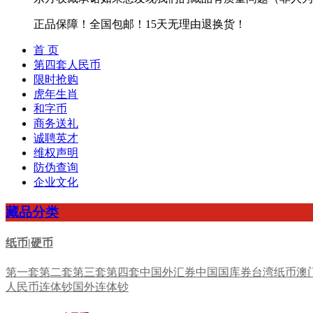
正品保障！全国包邮！15天无理由退换货！
首 页
第四套人民币
限时抢购
虎年生肖
和字币
商务送礼
诚聘英才
维权声明
防伪查询
企业文化
藏品分类
纸币|硬币
第一套
第二套
第三套
第四套
中国外汇券
中国国库券
台湾纸币
澳
人民币连体钞
国外连体钞