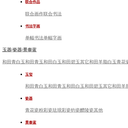
联合作品
联合画作
联合书法
书法字画
单幅书法
单幅字画
玉器|瓷器|景泰蓝
和田青白玉
和田青玉
和田白玉
和田碧玉
其它
和田羊脂白玉
青花
玉玺
和田青白玉
和田青玉
和田白玉
和田碧玉
其它
和田羊
瓷器
青花瓷
粉彩瓷
珐琅彩瓷
钧瓷
醴陵瓷
其他
景泰蓝