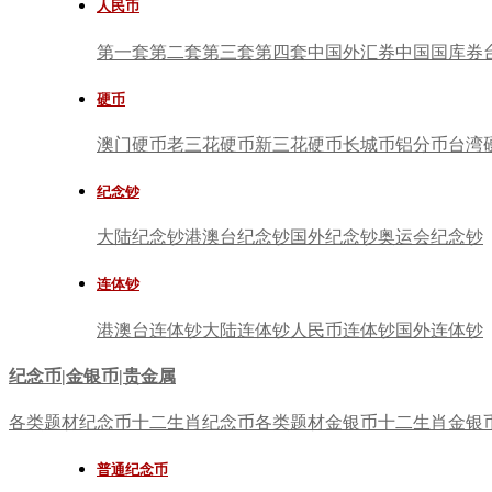
人民币
第一套
第二套
第三套
第四套
中国外汇券
中国国库券
硬币
澳门硬币
老三花硬币
新三花硬币
长城币
铝分币
台湾
纪念钞
大陆纪念钞
港澳台纪念钞
国外纪念钞
奥运会纪念钞
连体钞
港澳台连体钞
大陆连体钞
人民币连体钞
国外连体钞
纪念币|金银币|贵金属
各类题材纪念币
十二生肖纪念币
各类题材金银币
十二生肖金银
普通纪念币