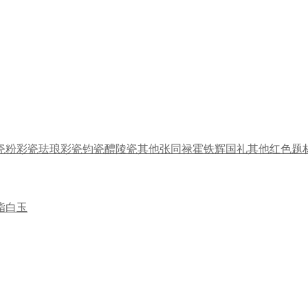
瓷
粉彩瓷
珐琅彩瓷
钧瓷
醴陵瓷
其他
张同禄
霍铁辉
国礼
其他
红色题
脂白玉