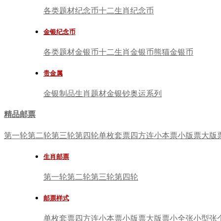
各类题材纪念币
十二生肖纪念币
金银纪念币
各类题材金银币
十二生肖金银币
熊猫金银币
贵金属
金银制品
生肖题材
金银钞
奥运系列
精品邮票
第一轮
第二轮
第三轮
第四轮
单枚套票
四方连
小本票
小版票
大版
生肖邮票
第一轮
第二轮
第三轮
第四轮
邮票样式
单枚套票
四方连
小本票
小版票
大版票
小全张
小型张