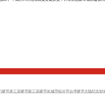
门硬币
老三花硬币
新三花硬币
长城币
铝分币
台湾硬币
大陆纪念钞