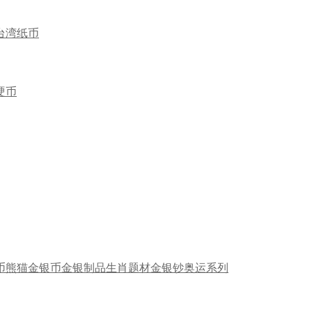
台湾纸币
硬币
币
熊猫金银币
金银制品
生肖题材
金银钞
奥运系列