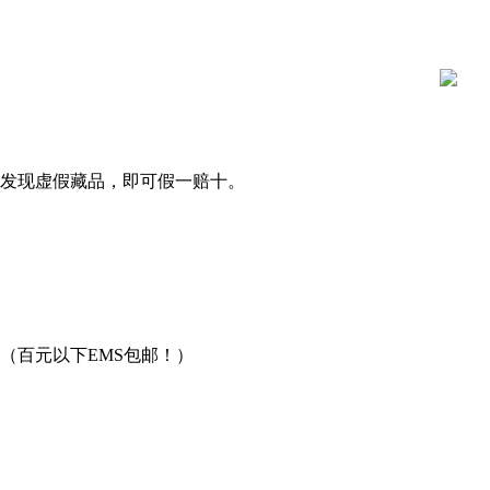
发现虚假藏品，即可假一赔十。
（百元以下EMS包邮！）
用。