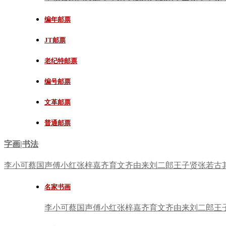
编年邮票
JT邮票
老纪特邮票
编号邮票
文革邮票
普通邮票
字画|书法
李小可
蔡国声
傅小红
张梓嘉
齐育文
齐由来
刘二郎
王子贤
张若古
名家书画
李小可
蔡国声
傅小红
张梓嘉
齐育文
齐由来
刘二郎
王