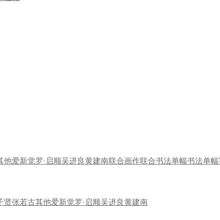
其他
爱新觉罗·启顺
吴进良
黄建南
联合画作
联合书法
单幅书法
单幅
子贤
张若古
其他
爱新觉罗·启顺
吴进良
黄建南