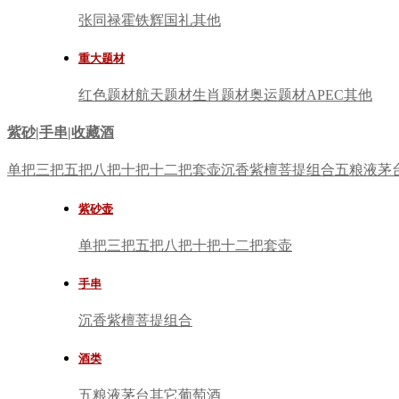
张同禄
霍铁辉
国礼
其他
重大题材
红色题材
航天题材
生肖题材
奥运题材
APEC
其他
紫砂|手串|收藏酒
单把
三把
五把
八把
十把
十二把
套壶
沉香
紫檀
菩提
组合
五粮液
茅
紫砂壶
单把
三把
五把
八把
十把
十二把
套壶
手串
沉香
紫檀
菩提
组合
酒类
五粮液
茅台
其它
葡萄酒