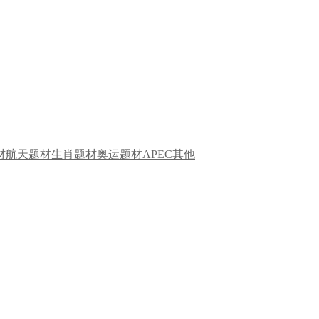
材
航天题材
生肖题材
奥运题材
APEC
其他