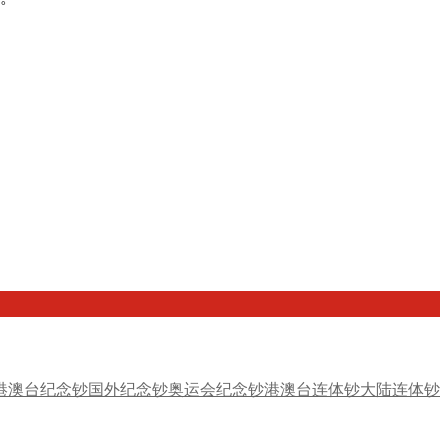
港澳台纪念钞
国外纪念钞
奥运会纪念钞
港澳台连体钞
大陆连体钞