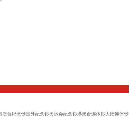
港澳台纪念钞
国外纪念钞
奥运会纪念钞
港澳台连体钞
大陆连体钞