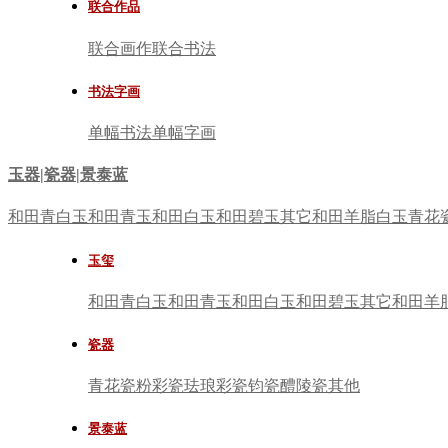
联合作品
联合画作
联合书法
书法字画
单幅书法
单幅字画
玉器|瓷器|景泰蓝
和田青白玉
和田青玉
和田白玉
和田碧玉
其它
和田羊脂白玉
青花
玉玺
和田青白玉
和田青玉
和田白玉
和田碧玉
其它
和田羊
瓷器
青花瓷
粉彩瓷
珐琅彩瓷
钧瓷
醴陵瓷
其他
景泰蓝