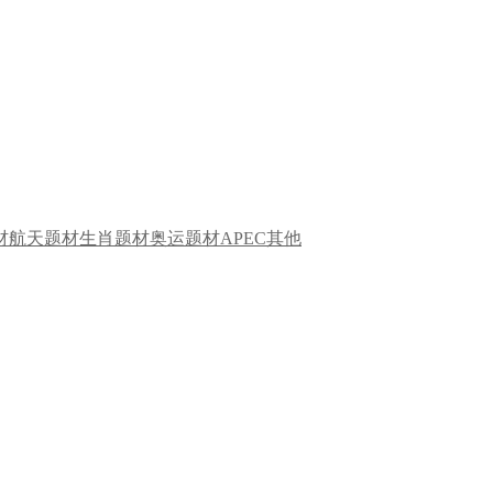
材
航天题材
生肖题材
奥运题材
APEC
其他