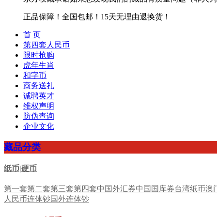
正品保障！全国包邮！15天无理由退换货！
首 页
第四套人民币
限时抢购
虎年生肖
和字币
商务送礼
诚聘英才
维权声明
防伪查询
企业文化
藏品分类
纸币|硬币
第一套
第二套
第三套
第四套
中国外汇券
中国国库券
台湾纸币
澳
人民币连体钞
国外连体钞