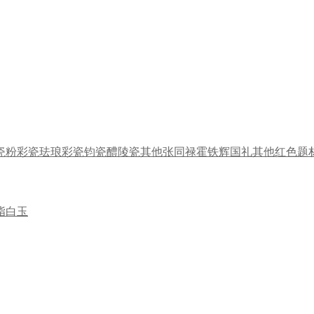
瓷
粉彩瓷
珐琅彩瓷
钧瓷
醴陵瓷
其他
张同禄
霍铁辉
国礼
其他
红色题
脂白玉