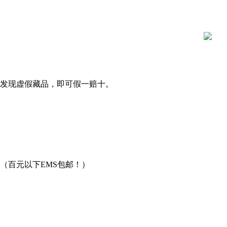
发现虚假藏品，即可假一赔十。
（百元以下EMS包邮！）
用。