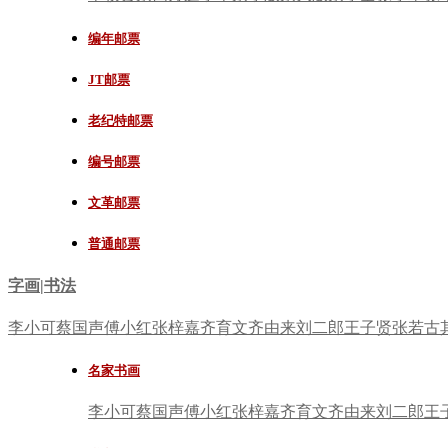
编年邮票
JT邮票
老纪特邮票
编号邮票
文革邮票
普通邮票
字画|书法
李小可
蔡国声
傅小红
张梓嘉
齐育文
齐由来
刘二郎
王子贤
张若古
名家书画
李小可
蔡国声
傅小红
张梓嘉
齐育文
齐由来
刘二郎
王