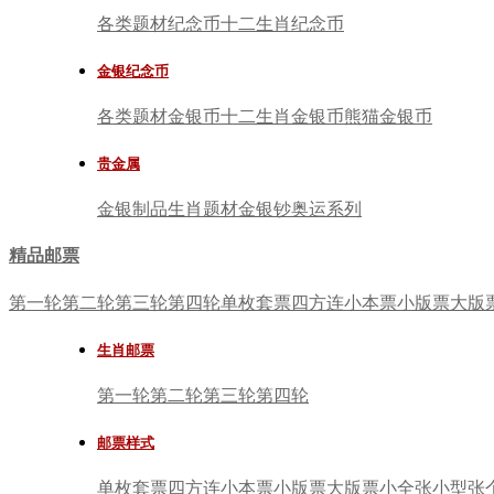
各类题材纪念币
十二生肖纪念币
金银纪念币
各类题材金银币
十二生肖金银币
熊猫金银币
贵金属
金银制品
生肖题材
金银钞
奥运系列
精品邮票
第一轮
第二轮
第三轮
第四轮
单枚套票
四方连
小本票
小版票
大版
生肖邮票
第一轮
第二轮
第三轮
第四轮
邮票样式
单枚套票
四方连
小本票
小版票
大版票
小全张
小型张