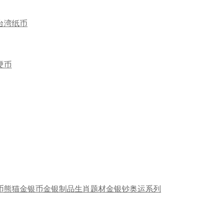
台湾纸币
硬币
币
熊猫金银币
金银制品
生肖题材
金银钞
奥运系列