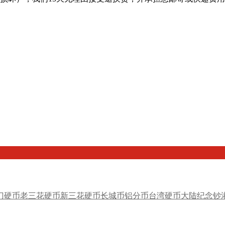
门硬币
老三花硬币
新三花硬币
长城币
铝分币
台湾硬币
大陆纪念钞