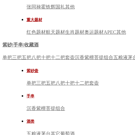
张同禄
霍铁辉
国礼
其他
重大题材
红色题材
航天题材
生肖题材
奥运题材
APEC
其他
紫砂|手串|收藏酒
单把
三把
五把
八把
十把
十二把
套壶
沉香
紫檀
菩提
组合
五粮液
茅
紫砂壶
单把
三把
五把
八把
十把
十二把
套壶
手串
沉香
紫檀
菩提
组合
酒类
五粮液
茅台
其它
葡萄酒