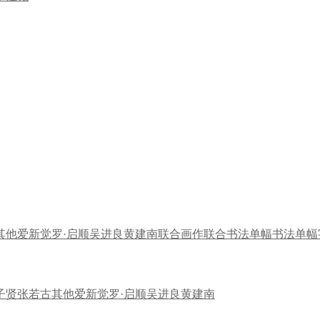
其他
爱新觉罗·启顺
吴进良
黄建南
联合画作
联合书法
单幅书法
单幅
子贤
张若古
其他
爱新觉罗·启顺
吴进良
黄建南