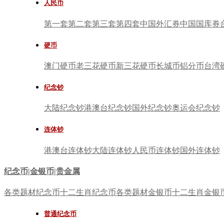
人民币
第一套
第二套
第三套
第四套
中国外汇券
中国国库券
硬币
澳门硬币
老三花硬币
新三花硬币
长城币
铝分币
台湾
纪念钞
大陆纪念钞
港澳台纪念钞
国外纪念钞
奥运会纪念钞
连体钞
港澳台连体钞
大陆连体钞
人民币连体钞
国外连体钞
纪念币|金银币|贵金属
各类题材纪念币
十二生肖纪念币
各类题材金银币
十二生肖金银
普通纪念币