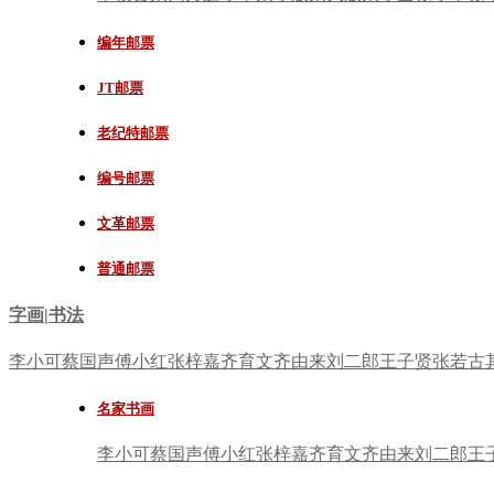
编年邮票
JT邮票
老纪特邮票
编号邮票
文革邮票
普通邮票
字画|书法
李小可
蔡国声
傅小红
张梓嘉
齐育文
齐由来
刘二郎
王子贤
张若古
名家书画
李小可
蔡国声
傅小红
张梓嘉
齐育文
齐由来
刘二郎
王