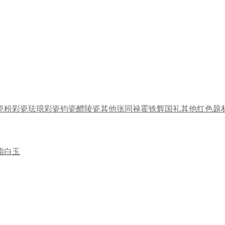
瓷
粉彩瓷
珐琅彩瓷
钧瓷
醴陵瓷
其他
张同禄
霍铁辉
国礼
其他
红色题
脂白玉