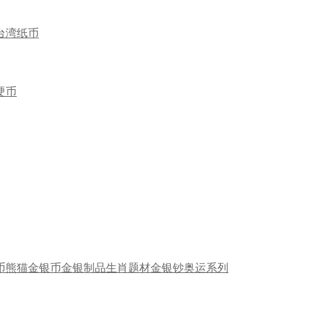
台湾纸币
硬币
币
熊猫金银币
金银制品
生肖题材
金银钞
奥运系列