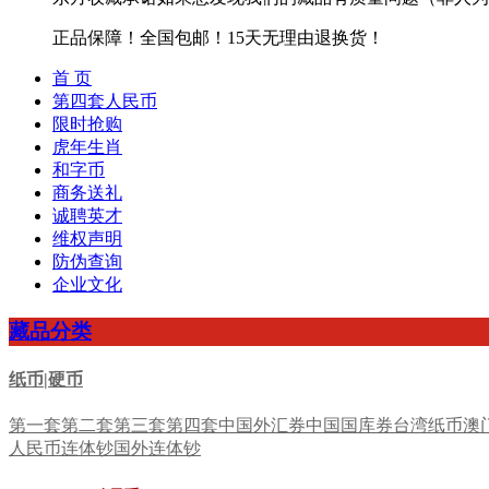
正品保障！全国包邮！15天无理由退换货！
首 页
第四套人民币
限时抢购
虎年生肖
和字币
商务送礼
诚聘英才
维权声明
防伪查询
企业文化
藏品分类
纸币|硬币
第一套
第二套
第三套
第四套
中国外汇券
中国国库券
台湾纸币
澳
人民币连体钞
国外连体钞