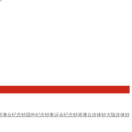
港澳台纪念钞
国外纪念钞
奥运会纪念钞
港澳台连体钞
大陆连体钞