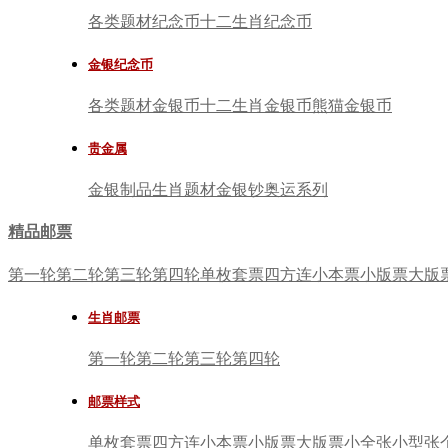
各类题材纪念币
十二生肖纪念币
金银纪念币
各类题材金银币
十二生肖金银币
熊猫金银币
贵金属
金银制品
生肖题材
金银钞
奥运系列
精品邮票
第一轮
第二轮
第三轮
第四轮
单枚套票
四方连
小本票
小版票
大版
生肖邮票
第一轮
第二轮
第三轮
第四轮
邮票样式
单枚套票
四方连
小本票
小版票
大版票
小全张
小型张