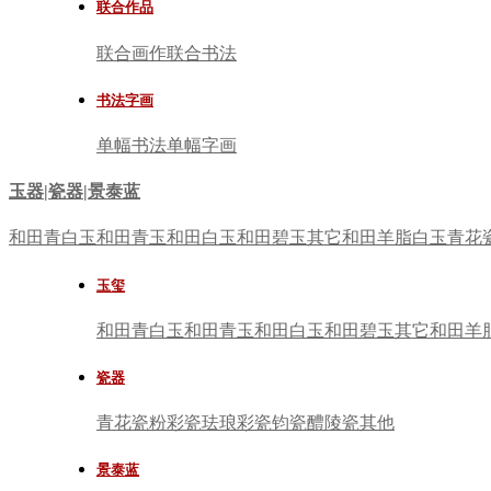
联合作品
联合画作
联合书法
书法字画
单幅书法
单幅字画
玉器|瓷器|景泰蓝
和田青白玉
和田青玉
和田白玉
和田碧玉
其它
和田羊脂白玉
青花
玉玺
和田青白玉
和田青玉
和田白玉
和田碧玉
其它
和田羊
瓷器
青花瓷
粉彩瓷
珐琅彩瓷
钧瓷
醴陵瓷
其他
景泰蓝