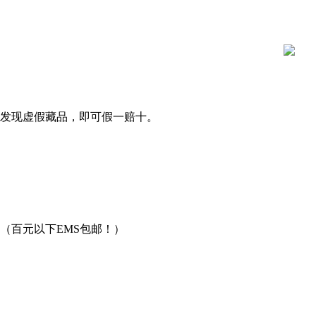
发现虚假藏品，即可假一赔十。
（百元以下EMS包邮！）
用。