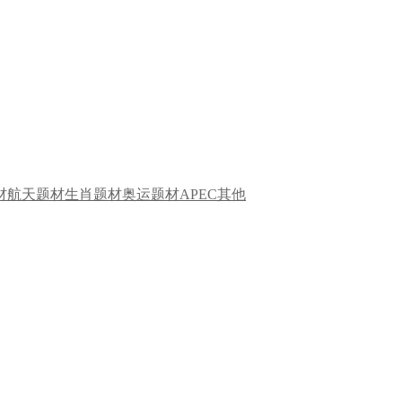
材
航天题材
生肖题材
奥运题材
APEC
其他