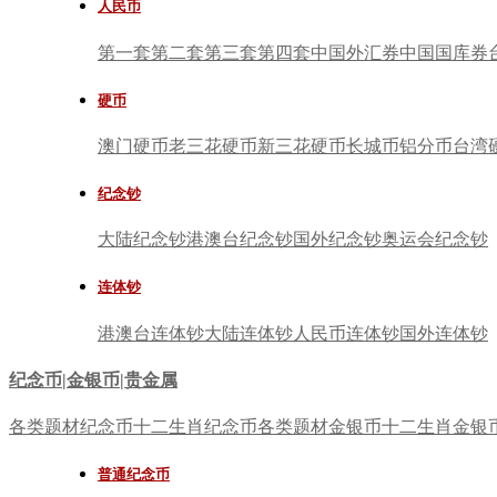
人民币
第一套
第二套
第三套
第四套
中国外汇券
中国国库券
硬币
澳门硬币
老三花硬币
新三花硬币
长城币
铝分币
台湾
纪念钞
大陆纪念钞
港澳台纪念钞
国外纪念钞
奥运会纪念钞
连体钞
港澳台连体钞
大陆连体钞
人民币连体钞
国外连体钞
纪念币|金银币|贵金属
各类题材纪念币
十二生肖纪念币
各类题材金银币
十二生肖金银
普通纪念币