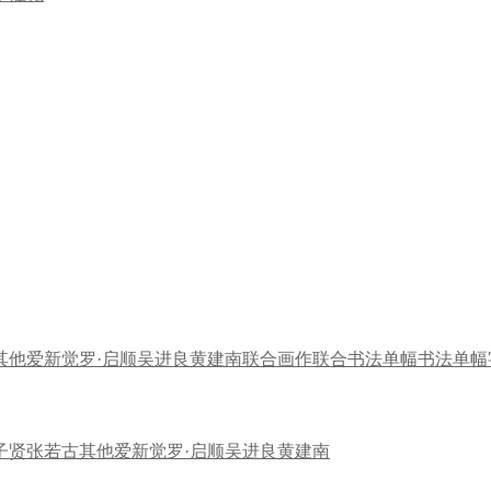
其他
爱新觉罗·启顺
吴进良
黄建南
联合画作
联合书法
单幅书法
单幅
子贤
张若古
其他
爱新觉罗·启顺
吴进良
黄建南