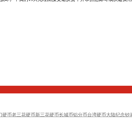
门硬币
老三花硬币
新三花硬币
长城币
铝分币
台湾硬币
大陆纪念钞