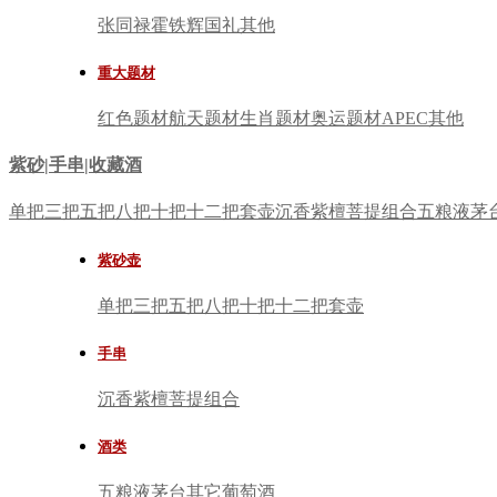
张同禄
霍铁辉
国礼
其他
重大题材
红色题材
航天题材
生肖题材
奥运题材
APEC
其他
紫砂|手串|收藏酒
单把
三把
五把
八把
十把
十二把
套壶
沉香
紫檀
菩提
组合
五粮液
茅
紫砂壶
单把
三把
五把
八把
十把
十二把
套壶
手串
沉香
紫檀
菩提
组合
酒类
五粮液
茅台
其它
葡萄酒