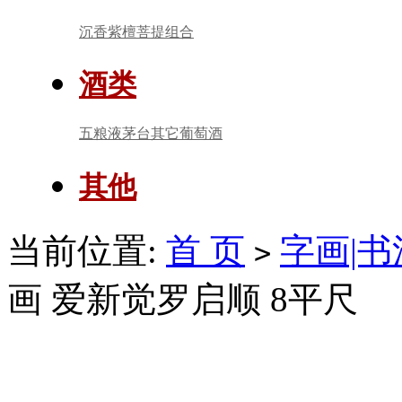
沉香
紫檀
菩提
组合
酒类
五粮液
茅台
其它
葡萄酒
其他
当前位置:
首 页
字画|书
>
画 爱新觉罗启顺 8平尺