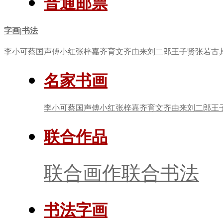
普通邮票
字画|书法
李小可
蔡国声
傅小红
张梓嘉
齐育文
齐由来
刘二郎
王子贤
张若古
名家书画
李小可
蔡国声
傅小红
张梓嘉
齐育文
齐由来
刘二郎
王
联合作品
联合画作
联合书法
书法字画