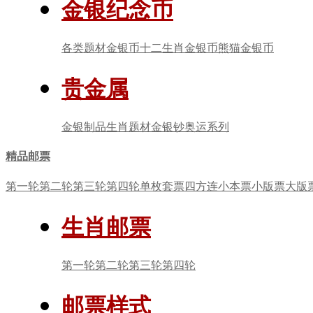
金银纪念币
各类题材金银币
十二生肖金银币
熊猫金银币
贵金属
金银制品
生肖题材
金银钞
奥运系列
精品邮票
第一轮
第二轮
第三轮
第四轮
单枚套票
四方连
小本票
小版票
大版
生肖邮票
第一轮
第二轮
第三轮
第四轮
邮票样式