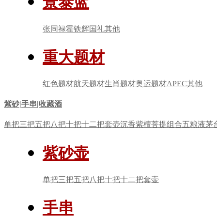
景泰蓝
张同禄
霍铁辉
国礼
其他
重大题材
红色题材
航天题材
生肖题材
奥运题材
APEC
其他
紫砂|手串|收藏酒
单把
三把
五把
八把
十把
十二把
套壶
沉香
紫檀
菩提
组合
五粮液
茅
紫砂壶
单把
三把
五把
八把
十把
十二把
套壶
手串