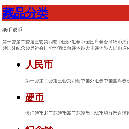
藏品分类
纸币|硬币
第一套
第二套
第三套
第四套
中国外汇券
中国国库券
台湾纸币
澳
钞
国外纪念钞
奥运会纪念钞
港澳台连体钞
大陆连体钞
人民币连
人民币
第一套
第二套
第三套
第四套
中国外汇券
中国国库券
硬币
澳门硬币
老三花硬币
新三花硬币
长城币
铝分币
台湾