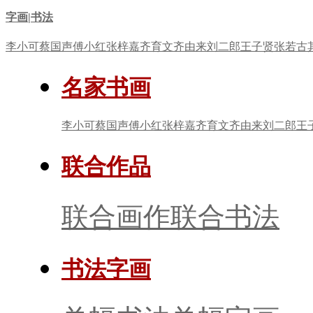
字画|书法
李小可
蔡国声
傅小红
张梓嘉
齐育文
齐由来
刘二郎
王子贤
张若古
名家书画
李小可
蔡国声
傅小红
张梓嘉
齐育文
齐由来
刘二郎
王
联合作品
联合画作
联合书法
书法字画