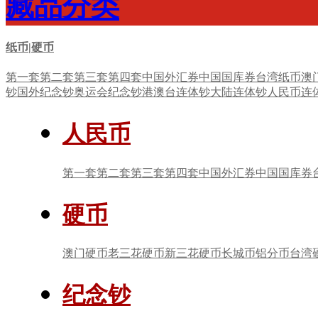
藏品分类
纸币|硬币
第一套
第二套
第三套
第四套
中国外汇券
中国国库券
台湾纸币
澳
钞
国外纪念钞
奥运会纪念钞
港澳台连体钞
大陆连体钞
人民币连
人民币
第一套
第二套
第三套
第四套
中国外汇券
中国国库券
硬币
澳门硬币
老三花硬币
新三花硬币
长城币
铝分币
台湾
纪念钞