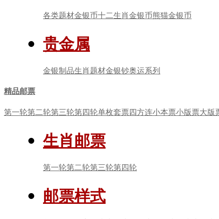
各类题材金银币
十二生肖金银币
熊猫金银币
贵金属
金银制品
生肖题材
金银钞
奥运系列
精品邮票
第一轮
第二轮
第三轮
第四轮
单枚套票
四方连
小本票
小版票
大版
生肖邮票
第一轮
第二轮
第三轮
第四轮
邮票样式