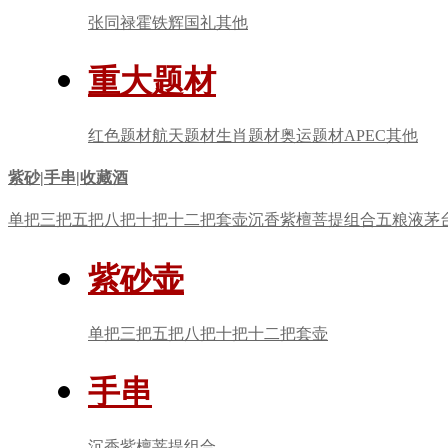
张同禄
霍铁辉
国礼
其他
重大题材
红色题材
航天题材
生肖题材
奥运题材
APEC
其他
紫砂|手串|收藏酒
单把
三把
五把
八把
十把
十二把
套壶
沉香
紫檀
菩提
组合
五粮液
茅
紫砂壶
单把
三把
五把
八把
十把
十二把
套壶
手串
沉香
紫檀
菩提
组合