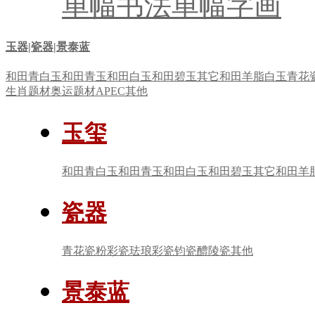
单幅书法
单幅字画
玉器|瓷器|景泰蓝
和田青白玉
和田青玉
和田白玉
和田碧玉
其它
和田羊脂白玉
青花
生肖题材
奥运题材
APEC
其他
玉玺
和田青白玉
和田青玉
和田白玉
和田碧玉
其它
和田羊
瓷器
青花瓷
粉彩瓷
珐琅彩瓷
钧瓷
醴陵瓷
其他
景泰蓝