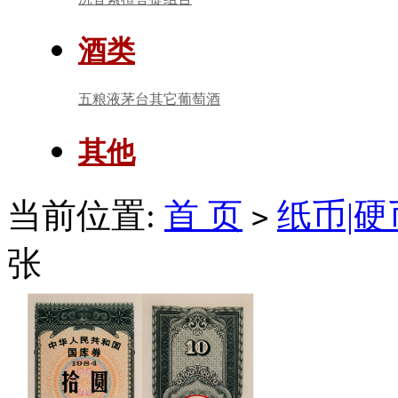
酒类
五粮液
茅台
其它
葡萄酒
其他
当前位置:
首 页
纸币|硬
>
张