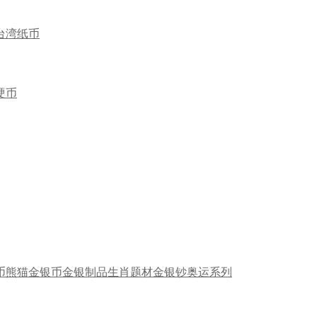
台湾纸币
硬币
币
熊猫金银币
金银制品
生肖题材
金银钞
奥运系列