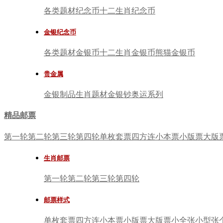
各类题材纪念币
十二生肖纪念币
金银纪念币
各类题材金银币
十二生肖金银币
熊猫金银币
贵金属
金银制品
生肖题材
金银钞
奥运系列
精品邮票
第一轮
第二轮
第三轮
第四轮
单枚套票
四方连
小本票
小版票
大版
生肖邮票
第一轮
第二轮
第三轮
第四轮
邮票样式
单枚套票
四方连
小本票
小版票
大版票
小全张
小型张