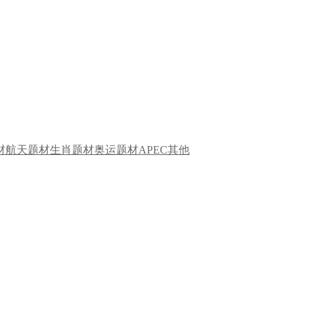
材
航天题材
生肖题材
奥运题材
APEC
其他