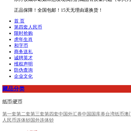
正品保障！全国包邮！15天无理由退换货！
首 页
第四套人民币
限时抢购
虎年生肖
和字币
商务送礼
诚聘英才
维权声明
防伪查询
企业文化
藏品分类
纸币|硬币
第一套
第二套
第三套
第四套
中国外汇券
中国国库券
台湾纸币
澳
人民币连体钞
国外连体钞