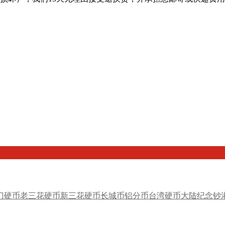
门硬币
老三花硬币
新三花硬币
长城币
铝分币
台湾硬币
大陆纪念钞