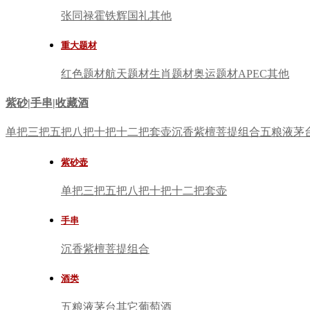
张同禄
霍铁辉
国礼
其他
重大题材
红色题材
航天题材
生肖题材
奥运题材
APEC
其他
紫砂|手串|收藏酒
单把
三把
五把
八把
十把
十二把
套壶
沉香
紫檀
菩提
组合
五粮液
茅
紫砂壶
单把
三把
五把
八把
十把
十二把
套壶
手串
沉香
紫檀
菩提
组合
酒类
五粮液
茅台
其它
葡萄酒