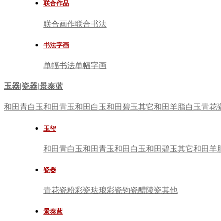
联合作品
联合画作
联合书法
书法字画
单幅书法
单幅字画
玉器|瓷器|景泰蓝
和田青白玉
和田青玉
和田白玉
和田碧玉
其它
和田羊脂白玉
青花
玉玺
和田青白玉
和田青玉
和田白玉
和田碧玉
其它
和田羊
瓷器
青花瓷
粉彩瓷
珐琅彩瓷
钧瓷
醴陵瓷
其他
景泰蓝