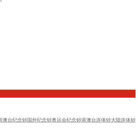
港澳台纪念钞
国外纪念钞
奥运会纪念钞
港澳台连体钞
大陆连体钞