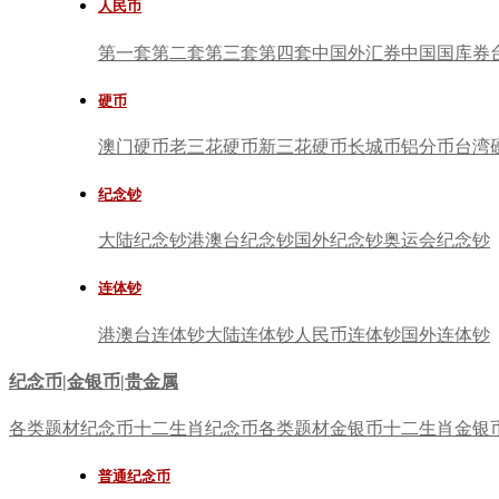
人民币
第一套
第二套
第三套
第四套
中国外汇券
中国国库券
硬币
澳门硬币
老三花硬币
新三花硬币
长城币
铝分币
台湾
纪念钞
大陆纪念钞
港澳台纪念钞
国外纪念钞
奥运会纪念钞
连体钞
港澳台连体钞
大陆连体钞
人民币连体钞
国外连体钞
纪念币|金银币|贵金属
各类题材纪念币
十二生肖纪念币
各类题材金银币
十二生肖金银
普通纪念币