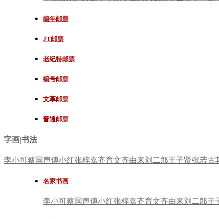
编年邮票
JT邮票
老纪特邮票
编号邮票
文革邮票
普通邮票
字画|书法
李小可
蔡国声
傅小红
张梓嘉
齐育文
齐由来
刘二郎
王子贤
张若古
名家书画
李小可
蔡国声
傅小红
张梓嘉
齐育文
齐由来
刘二郎
王