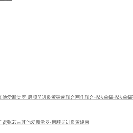
其他
爱新觉罗·启顺
吴进良
黄建南
联合画作
联合书法
单幅书法
单幅
子贤
张若古
其他
爱新觉罗·启顺
吴进良
黄建南