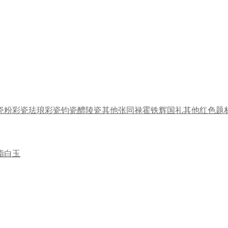
瓷
粉彩瓷
珐琅彩瓷
钧瓷
醴陵瓷
其他
张同禄
霍铁辉
国礼
其他
红色题
脂白玉